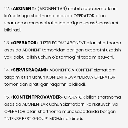
1.2. «
ABONENT
» (ABONENTLAR) mobil aloqa xizmatlarini
koʻrsatishga shartnoma asosida OPERATOR bilan
shartnoma munosabatlarida boʻlgan shaxs/shaxslarni
bildiradi;
1.3. «
OPERATOR
» “UZTELECOM” ABONENT bilan shartnoma
asosida ABONENT tomonidan berilgan axborotni uzatish
yoki qabul qilish uchun oʻz tarmogʻini taqdim etuvchi.
1.4. «
SERVIS
RAQAMI
» ABONENTGA KONTENT xizmatlarni
taqdim etish uchun KONTENT ROVAYDERGA OPERATOR
tomonidan ajratilgan raqamni bildiradi.
1.5. «
KONTENT
PROVAYDER
» OPERATOR bilan shartnoma
asosida ABONENTLAR uchun xizmatlarni koʻrsatuvchi va
OPERATOR bilan shartnoma munosabatlarida boʻlgan
“INTENSE BEST GROUP” MCHJni bildiradi.