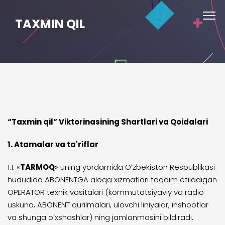
TAXMIN QIL
“Taxmin qil” Viktorinasining Shartlari va Qoidalari
1. Atamalar va ta'riflar
1.1. «
TARMOQ
» uning yordamida Oʻzbekiston Respublikasi
hududida ABONENTGA aloqa xizmatlari taqdim etiladigan
OPERATOR texnik vositalari (kommutatsiyaviy va radio
uskuna, ABONENT qurilmalari, ulovchi liniyalar, inshootlar
va shunga oʻxshashlar) ning jamlanmasini bildiradi.